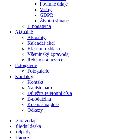
Povinné údaje
Volby
GDPR
Životní situace
E-podatelna
Aktuálně
Aktuality
Kalendář akcí
Hlášení rozhlasu
Všeminský zpravodaj
Reklama a inzerce
Fotogalerie
Fotogalerie
Kontakty
Kontakt
Napište nám
Důležitá telefonní čísla
E-podatelna
Kde nás najdete
Odkazy
zpravodaj
úřední deska
odpady
Farnost