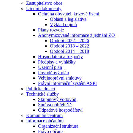
Zastupitelstvo obce
Úřední dokumenty
Ochrana obyvatel, krizové řízení
Oblasti a legislativa
Výklad pojmů
Plány rozvoje
Anonymizované informace z jednání ZO
Období 2022 – 2026
Období 2018 – 2022
Období 2014 – 2018
Hospodaření a rozpočty
Předpisy a vyhlášky
Územní plán
Povodňový plán
Veřejnoprávní smlouvy
Právní informační systém ASPI
Publicita dotací
Technické služby
Skupinový vodovod
Správa pohřebiště
Odpadové hospodářství
Komunitní centrum
Informace občanům
Organizační struktura
Právo občana