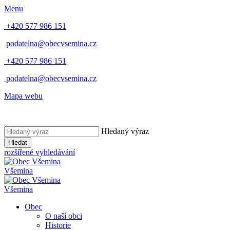
Menu
+420 577 986 151
podatelna@obecvsemina.cz
+420 577 986 151
podatelna@obecvsemina.cz
Mapa webu
Hledaný výraz
Hledat
rozšířené vyhledávání
Všemina
Všemina
Obec
O naší obci
Historie