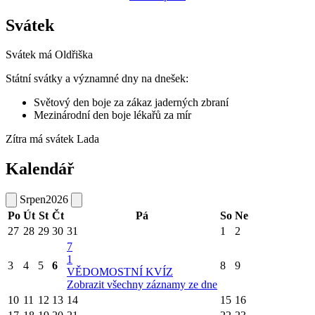
Svátek
Svátek má
Oldřiška
Státní svátky a významné dny na dnešek:
Světový den boje za zákaz jaderných zbraní
Mezinárodní den boje lékařů za mír
Zítra má svátek
Lada
Kalendář
Srpen
2026
Po
Út
St
Čt
Pá
So
Ne
27
28
29
30
31
1
2
7
1
3
4
5
6
8
9
VĚDOMOSTNÍ KVÍZ
Zobrazit všechny záznamy ze dne
10
11
12
13
14
15
16