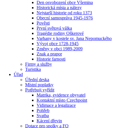
Den osvobození obce Všemina
Historická místa a nálezy
Nejstarší historie od roku 1373
Obecní samospráva 1945-1976
Pověsti
První světová válka
Tragédie rodiny Oškerové
Varhany v kostele sv. Jana Nepomuckého
Vývoj obce 1728-1945
Změny v obci 1989-2009
Znak a prapor
Historie farnosti
Firmy a služby
Turistika
Úřad
Úřední deska
Místní poplatky
Potřebuji vyřídit
Matrika, evidence obyvatel
Kontaktní místo Czechpoint
Vidimace a legalizace
Pohřeb
Svatba
Kácení dřevin
Dotace pro spolky a FO