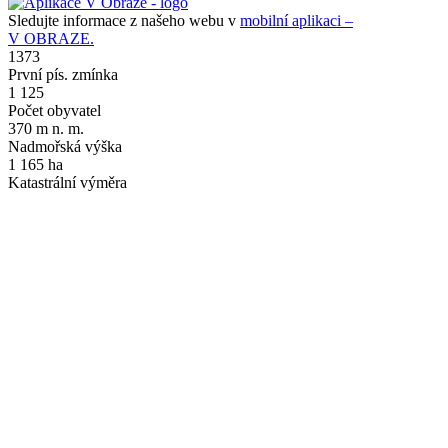
Sledujte informace z našeho webu v
mobilní aplikaci –
V OBRAZE.
1373
První pís. zmínka
1 125
Počet obyvatel
370 m n. m.
Nadmořská výška
1 165 ha
Katastrální výměra