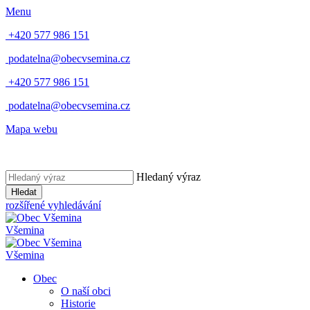
Menu
+420 577 986 151
podatelna@obecvsemina.cz
+420 577 986 151
podatelna@obecvsemina.cz
Mapa webu
Hledaný výraz
Hledat
rozšířené vyhledávání
Všemina
Všemina
Obec
O naší obci
Historie