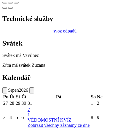
Technické služby
svoz odpadů
Svátek
Svátek má
Vavřinec
Zítra má svátek
Zuzana
Kalendář
Srpen
2026
Po
Út
St
Čt
Pá
So
Ne
27
28
29
30
31
1
2
7
1
3
4
5
6
8
9
VĚDOMOSTNÍ KVÍZ
Zobrazit všechny záznamy ze dne