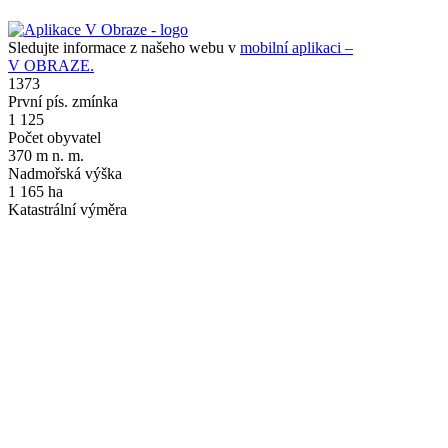
Sledujte informace z našeho webu v
mobilní aplikaci –
V OBRAZE.
1373
První pís. zmínka
1 125
Počet obyvatel
370 m n. m.
Nadmořská výška
1 165 ha
Katastrální výměra