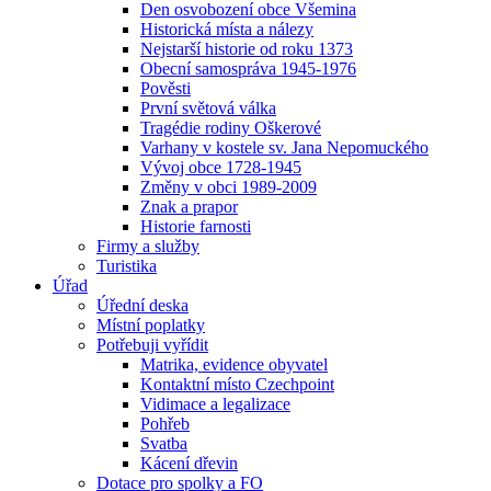
Den osvobození obce Všemina
Historická místa a nálezy
Nejstarší historie od roku 1373
Obecní samospráva 1945-1976
Pověsti
První světová válka
Tragédie rodiny Oškerové
Varhany v kostele sv. Jana Nepomuckého
Vývoj obce 1728-1945
Změny v obci 1989-2009
Znak a prapor
Historie farnosti
Firmy a služby
Turistika
Úřad
Úřední deska
Místní poplatky
Potřebuji vyřídit
Matrika, evidence obyvatel
Kontaktní místo Czechpoint
Vidimace a legalizace
Pohřeb
Svatba
Kácení dřevin
Dotace pro spolky a FO