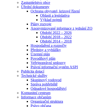
Zastupitelstvo obce
Úřední dokumenty
Ochrana obyvatel, krizové řízení
Oblasti a legislativa
Výklad pojmů
Plány rozvoje
Anonymizované informace z jednání ZO
Období 2022 – 2026
Období 2018 – 2022
Období 2014 – 2018
Hospodaření a rozpočty
Předpisy a vyhlášky
Územní plán
Povodňový plán
Veřejnoprávní smlouvy
Právní informační systém ASPI
Publicita dotací
Technické služby
Skupinový vodovod
Správa pohřebiště
Odpadové hospodářství
Komunitní centrum
Informace občanům
Organizační struktura
Právo občana