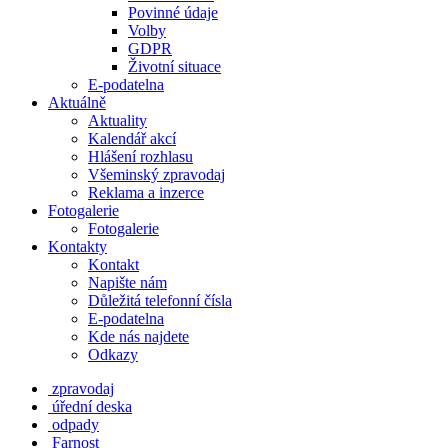
Povinné údaje
Volby
GDPR
Životní situace
E-podatelna
Aktuálně
Aktuality
Kalendář akcí
Hlášení rozhlasu
Všeminský zpravodaj
Reklama a inzerce
Fotogalerie
Fotogalerie
Kontakty
Kontakt
Napište nám
Důležitá telefonní čísla
E-podatelna
Kde nás najdete
Odkazy
zpravodaj
úřední deska
odpady
Farnost