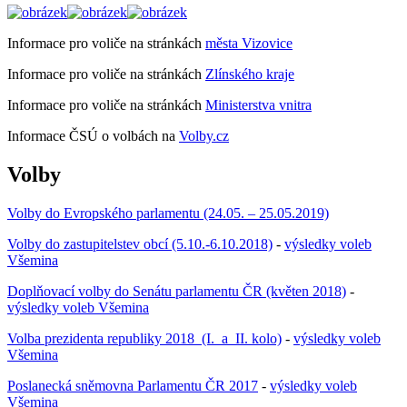
Informace pro voliče na stránkách
města Vizovice
Informace pro voliče na stránkách
Zlínského kraje
Informace pro voliče na stránkách
Ministerstva vnitra
Informace ČSÚ o volbách na
Volby.cz
Volby
Volby do Evropského parlamentu (24.05. – 25.05.2019)
Volby do zastupitelstev obcí (5.10.-6.10.2018)
-
výsledky voleb
Všemina
Doplňovací volby do Senátu parlamentu ČR (květen 2018)
-
výsledky voleb Všemina
Volba prezidenta republiky 2018 (I. a II. kolo)
-
výsledky voleb
Všemina
Poslanecká sněmovna Parlamentu ČR 2017
-
výsledky voleb
Všemina