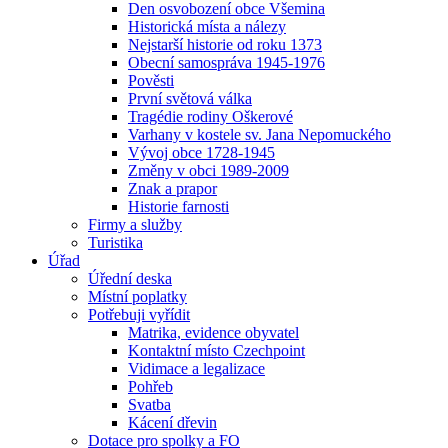
Den osvobození obce Všemina
Historická místa a nálezy
Nejstarší historie od roku 1373
Obecní samospráva 1945-1976
Pověsti
První světová válka
Tragédie rodiny Oškerové
Varhany v kostele sv. Jana Nepomuckého
Vývoj obce 1728-1945
Změny v obci 1989-2009
Znak a prapor
Historie farnosti
Firmy a služby
Turistika
Úřad
Úřední deska
Místní poplatky
Potřebuji vyřídit
Matrika, evidence obyvatel
Kontaktní místo Czechpoint
Vidimace a legalizace
Pohřeb
Svatba
Kácení dřevin
Dotace pro spolky a FO