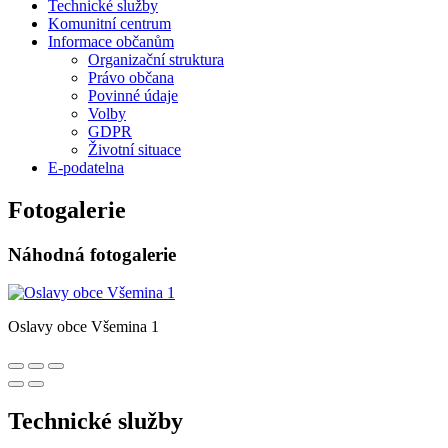
Technické služby
Komunitní centrum
Informace občanům
Organizační struktura
Právo občana
Povinné údaje
Volby
GDPR
Životní situace
E-podatelna
Fotogalerie
Náhodná fotogalerie
Oslavy obce Všemina 1
Technické služby