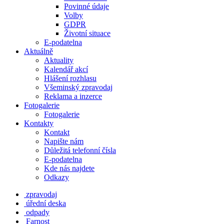
Povinné údaje
Volby
GDPR
Životní situace
E-podatelna
Aktuálně
Aktuality
Kalendář akcí
Hlášení rozhlasu
Všeminský zpravodaj
Reklama a inzerce
Fotogalerie
Fotogalerie
Kontakty
Kontakt
Napište nám
Důležitá telefonní čísla
E-podatelna
Kde nás najdete
Odkazy
zpravodaj
úřední deska
odpady
Farnost