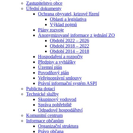
Zastupitelstvo obce
Úřední dokumenty
Ochrana obyvatel, krizové řízení
Oblasti a legislativa
Výklad pojmů
Plány rozvoje
Anonymizované informace z jednání ZO
Období 2022 – 2026
Období 2018 – 2022
Období 2014 – 2018
Hospodaření a rozpočty
Předpisy a vyhlášky
Územní plán
Povodňový plán
Veřejnoprávní smlouvy
Právní informační systém ASPI
Publicita dotací
Technické služby
Skupinový vodovod
Správa pohřebiště
Odpadové hospodářství
Komunitní centrum
Informace občanům
Organizační struktura
Právo občana