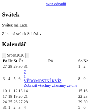
svoz odpadů
Svátek
Svátek má
Lada
Zítra má svátek
Soběslav
Kalendář
Srpen
2026
Po
Út
St
Čt
Pá
So
Ne
27
28
29
30
31
1
2
7
1
3
4
5
6
8
9
VĚDOMOSTNÍ KVÍZ
Zobrazit všechny záznamy ze dne
10
11
12
13
14
15
16
17
18
19
20
21
22
23
24
25
26
27
28
29
30
31
1
2
3
4
5
6