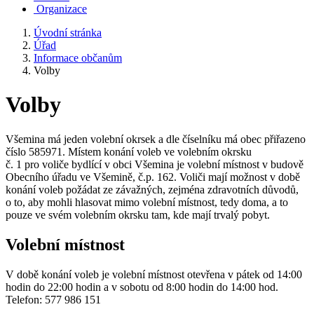
Organizace
Úvodní stránka
Úřad
Informace občanům
Volby
Volby
Všemina má jeden volební okrsek a dle číselníku má obec přiřazeno
číslo 585971. Místem konání voleb ve volebním okrsku
č. 1 pro voliče bydlící v obci Všemina je volební místnost v budově
Obecního úřadu ve Všemině, č.p. 162. Voliči mají možnost v době
konání voleb požádat ze závažných, zejména zdravotních důvodů,
o to, aby mohli hlasovat mimo volební místnost, tedy doma, a to
pouze ve svém volebním okrsku tam, kde mají trvalý pobyt.
Volební místnost
V době konání voleb je volební místnost otevřena v pátek od 14:00
hodin do 22:00 hodin a v sobotu od 8:00 hodin do 14:00 hod.
Telefon: 577 986 151