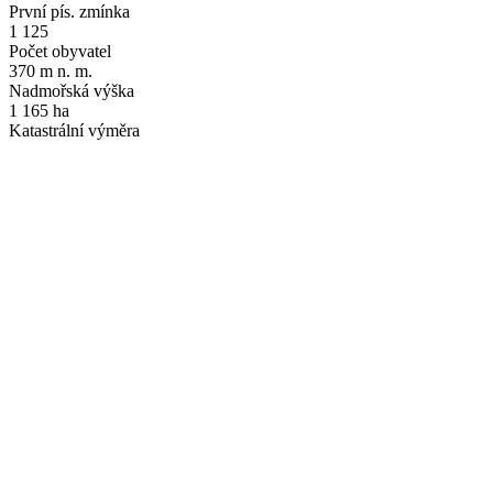
První pís. zmínka
1 125
Počet obyvatel
370 m n. m.
Nadmořská výška
1 165 ha
Katastrální výměra