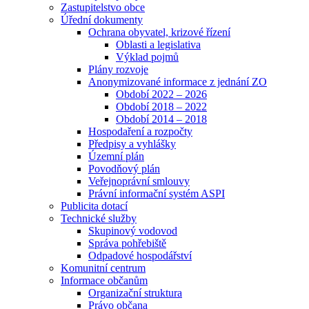
Zastupitelstvo obce
Úřední dokumenty
Ochrana obyvatel, krizové řízení
Oblasti a legislativa
Výklad pojmů
Plány rozvoje
Anonymizované informace z jednání ZO
Období 2022 – 2026
Období 2018 – 2022
Období 2014 – 2018
Hospodaření a rozpočty
Předpisy a vyhlášky
Územní plán
Povodňový plán
Veřejnoprávní smlouvy
Právní informační systém ASPI
Publicita dotací
Technické služby
Skupinový vodovod
Správa pohřebiště
Odpadové hospodářství
Komunitní centrum
Informace občanům
Organizační struktura
Právo občana