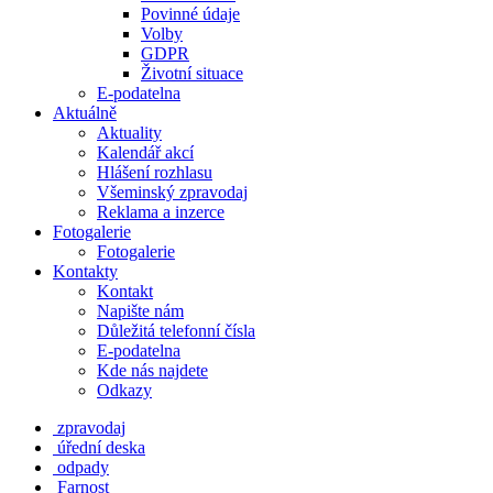
Povinné údaje
Volby
GDPR
Životní situace
E-podatelna
Aktuálně
Aktuality
Kalendář akcí
Hlášení rozhlasu
Všeminský zpravodaj
Reklama a inzerce
Fotogalerie
Fotogalerie
Kontakty
Kontakt
Napište nám
Důležitá telefonní čísla
E-podatelna
Kde nás najdete
Odkazy
zpravodaj
úřední deska
odpady
Farnost