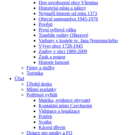
Den osvobození obce Všemina
Historická místa a nálezy
Nejstarší historie od roku 1373
Obecní samospráva 1945-1976
Pověsti
První světová válka
Tragédie rodiny Oškerové
Varhany v kostele sv. Jana Nepomuckého
Vývoj obce 1728-1945
Změny v obci 1989-2009
Znak a prapor
Historie farnosti
Firmy a služby
Turistika
Úřad
Úřední deska
Místní poplatky
Potřebuji vyřídit
Matrika, evidence obyvatel
Kontaktní místo Czechpoint
Vidimace a legalizace
Pohřeb
Svatba
Kácení dřevin
Dotace pro spolky a FO