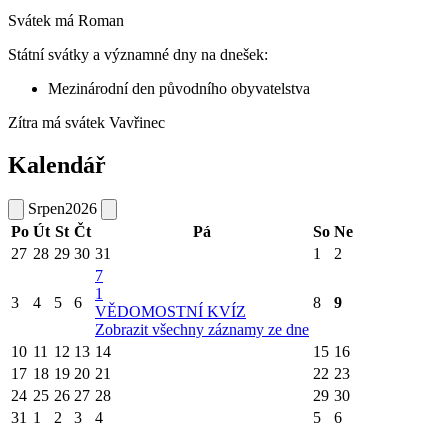
Svátek má
Roman
Státní svátky a významné dny na dnešek:
Mezinárodní den původního obyvatelstva
Zítra má svátek
Vavřinec
Kalendář
Srpen
2026
Po
Út
St
Čt
Pá
So
Ne
27
28
29
30
31
1
2
7
1
3
4
5
6
8
9
VĚDOMOSTNÍ KVÍZ
Zobrazit všechny záznamy ze dne
10
11
12
13
14
15
16
17
18
19
20
21
22
23
24
25
26
27
28
29
30
31
1
2
3
4
5
6