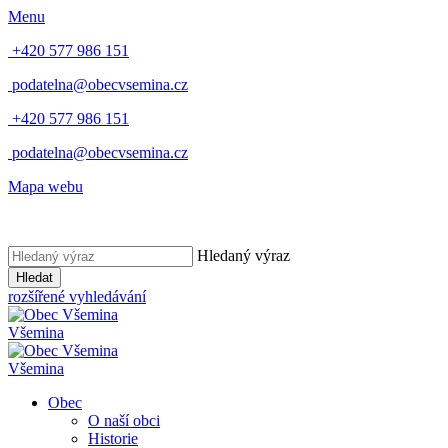
Menu
+420 577 986 151
podatelna@obecvsemina.cz
+420 577 986 151
podatelna@obecvsemina.cz
Mapa webu
Hledaný výraz
Hledat
rozšířené vyhledávání
Všemina
Všemina
Obec
O naší obci
Historie