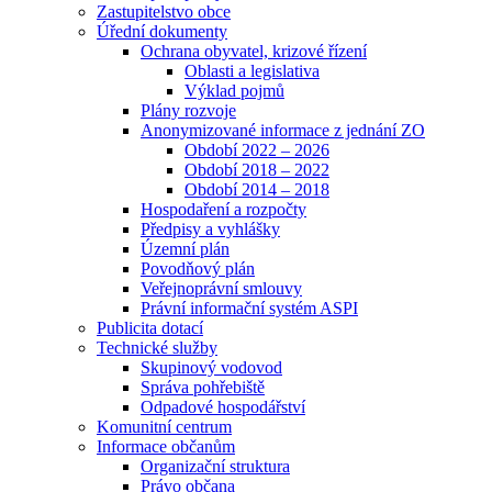
Zastupitelstvo obce
Úřední dokumenty
Ochrana obyvatel, krizové řízení
Oblasti a legislativa
Výklad pojmů
Plány rozvoje
Anonymizované informace z jednání ZO
Období 2022 – 2026
Období 2018 – 2022
Období 2014 – 2018
Hospodaření a rozpočty
Předpisy a vyhlášky
Územní plán
Povodňový plán
Veřejnoprávní smlouvy
Právní informační systém ASPI
Publicita dotací
Technické služby
Skupinový vodovod
Správa pohřebiště
Odpadové hospodářství
Komunitní centrum
Informace občanům
Organizační struktura
Právo občana