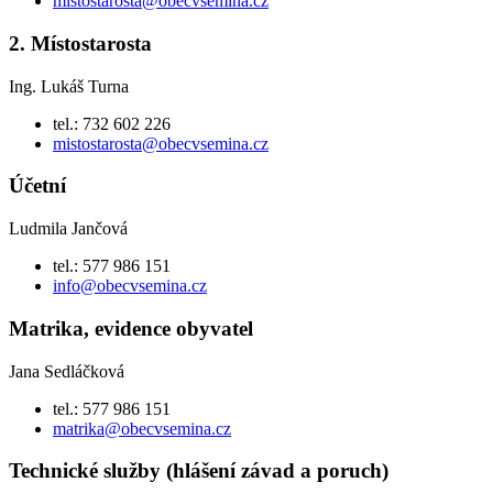
mistostarosta@obecvsemina.cz
2. Místostarosta
Ing. Lukáš Turna
tel.: 732 602 226
mistostarosta@obecvsemina.cz
Účetní
Ludmila Jančová
tel.: 577 986 151
info@obecvsemina.cz
Matrika, evidence obyvatel
Jana Sedláčková
tel.: 577 986 151
matrika@obecvsemina.cz
Technické služby (hlášení závad a poruch)