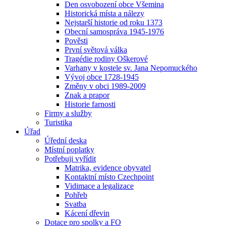
Den osvobození obce Všemina
Historická místa a nálezy
Nejstarší historie od roku 1373
Obecní samospráva 1945-1976
Pověsti
První světová válka
Tragédie rodiny Oškerové
Varhany v kostele sv. Jana Nepomuckého
Vývoj obce 1728-1945
Změny v obci 1989-2009
Znak a prapor
Historie farnosti
Firmy a služby
Turistika
Úřad
Úřední deska
Místní poplatky
Potřebuji vyřídit
Matrika, evidence obyvatel
Kontaktní místo Czechpoint
Vidimace a legalizace
Pohřeb
Svatba
Kácení dřevin
Dotace pro spolky a FO