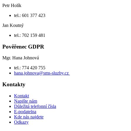
Petr Holík
tel.: 601 377 423
Jan Koutný
tel.: 702 159 481
Pověřenec GDPR
Mgr. Hana Johnová
tel.: 774 420 755
hana.johnova@sms-sluzby.cz
Kontakty
Kontakt
Napište nám
Důležitá telefonní čísla
E-podatelna
Kde nás najdete
Odkazy