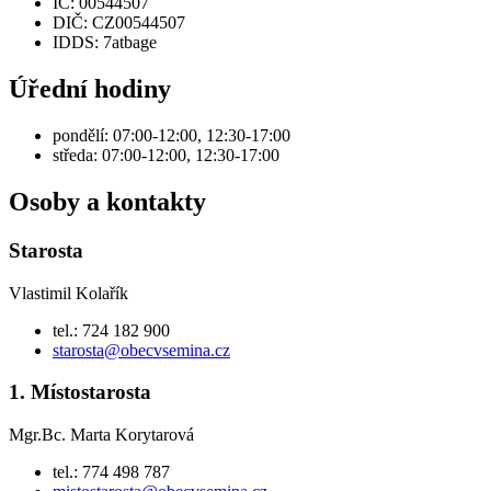
IČ: 00544507
DIČ: CZ00544507
IDDS: 7atbage
Úřední hodiny
pondělí: 07:00-12:00, 12:30-17:00
středa: 07:00-12:00, 12:30-17:00
Osoby a kontakty
Starosta
Vlastimil Kolařík
tel.: 724 182 900
starosta@obecvsemina.cz
1. Místostarosta
Mgr.Bc. Marta Korytarová
tel.: 774 498 787