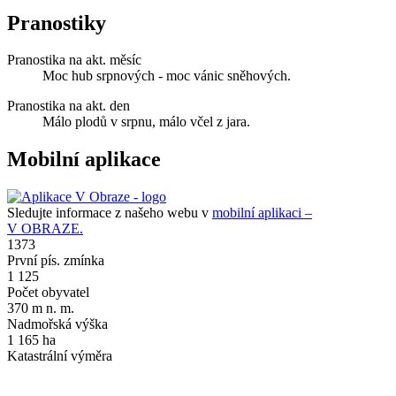
Pranostiky
Pranostika na akt. měsíc
Moc hub srpnových - moc vánic sněhových.
Pranostika na akt. den
Málo plodů v srpnu, málo včel z jara.
Mobilní aplikace
Sledujte informace z našeho webu v
mobilní aplikaci –
V OBRAZE.
1373
První pís. zmínka
1 125
Počet obyvatel
370 m n. m.
Nadmořská výška
1 165 ha
Katastrální výměra