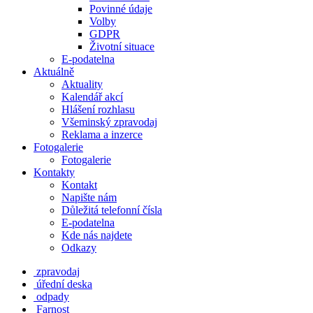
Povinné údaje
Volby
GDPR
Životní situace
E-podatelna
Aktuálně
Aktuality
Kalendář akcí
Hlášení rozhlasu
Všeminský zpravodaj
Reklama a inzerce
Fotogalerie
Fotogalerie
Kontakty
Kontakt
Napište nám
Důležitá telefonní čísla
E-podatelna
Kde nás najdete
Odkazy
zpravodaj
úřední deska
odpady
Farnost