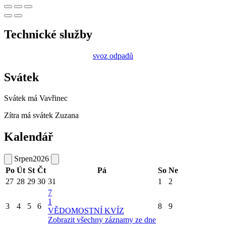
Technické služby
svoz odpadů
Svátek
Svátek má
Vavřinec
Zítra má svátek
Zuzana
Kalendář
Srpen
2026
Po
Út
St
Čt
Pá
So
Ne
27
28
29
30
31
1
2
7
1
3
4
5
6
8
9
VĚDOMOSTNÍ KVÍZ
Zobrazit všechny záznamy ze dne