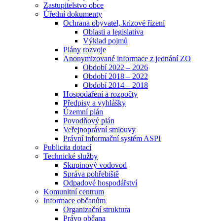
Zastupitelstvo obce
Úřední dokumenty
Ochrana obyvatel, krizové řízení
Oblasti a legislativa
Výklad pojmů
Plány rozvoje
Anonymizované informace z jednání ZO
Období 2022 – 2026
Období 2018 – 2022
Období 2014 – 2018
Hospodaření a rozpočty
Předpisy a vyhlášky
Územní plán
Povodňový plán
Veřejnoprávní smlouvy
Právní informační systém ASPI
Publicita dotací
Technické služby
Skupinový vodovod
Správa pohřebiště
Odpadové hospodářství
Komunitní centrum
Informace občanům
Organizační struktura
Právo občana