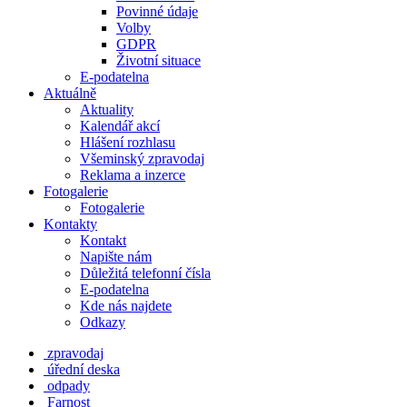
Povinné údaje
Volby
GDPR
Životní situace
E-podatelna
Aktuálně
Aktuality
Kalendář akcí
Hlášení rozhlasu
Všeminský zpravodaj
Reklama a inzerce
Fotogalerie
Fotogalerie
Kontakty
Kontakt
Napište nám
Důležitá telefonní čísla
E-podatelna
Kde nás najdete
Odkazy
zpravodaj
úřední deska
odpady
Farnost