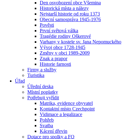
Den osvobození obce Všemina
Historická místa a nálezy
Nejstarší historie od roku 1373
Obecní samospráva 1945-1976
Pověsti
První světová válka
Tragédie rodiny Oškerové
Varhany v kostele sv. Jana Nepomuckého
Vývoj obce 1728-1945
Změny v obci 1989-2009
Znak a prapor
Historie farnosti
Firmy a služby
Turistika
Úřad
Úřední deska
Místní poplatky
Potřebuji vyřídit
Matrika, evidence obyvatel
Kontaktní místo Czechpoint
Vidimace a legalizace
Pohřeb
Svatba
Kácení dřevin
Dotace pro spolky a FO