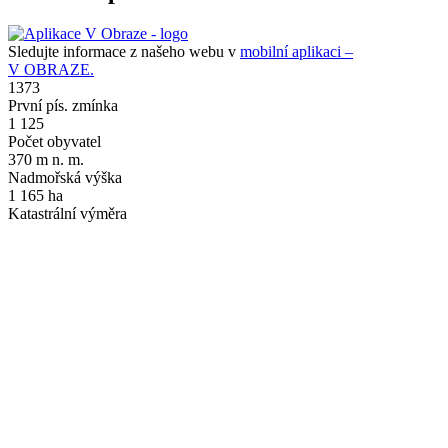
Sledujte informace z našeho webu v
mobilní aplikaci –
V OBRAZE.
1373
První pís. zmínka
1 125
Počet obyvatel
370 m n. m.
Nadmořská výška
1 165 ha
Katastrální výměra