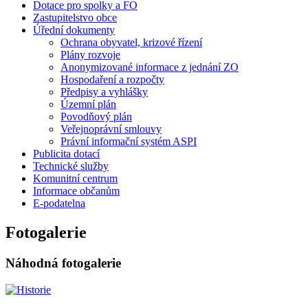
Dotace pro spolky a FO
Zastupitelstvo obce
Úřední dokumenty
Ochrana obyvatel, krizové řízení
Plány rozvoje
Anonymizované informace z jednání ZO
Hospodaření a rozpočty
Předpisy a vyhlášky
Územní plán
Povodňový plán
Veřejnoprávní smlouvy
Právní informační systém ASPI
Publicita dotací
Technické služby
Komunitní centrum
Informace občanům
E-podatelna
Fotogalerie
Náhodná fotogalerie