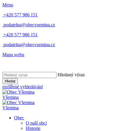
Menu
+420 577 986 151
podatelna@obecvsemina.cz
+420 577 986 151
podatelna@obecvsemina.cz
Mapa webu
Hledaný výraz
Hledat
rozšířené vyhledávání
Všemina
Všemina
Obec
O naší obci
Historie