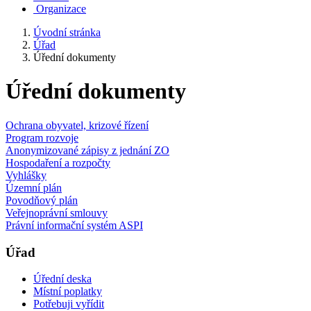
Organizace
Úvodní stránka
Úřad
Úřední dokumenty
Úřední dokumenty
Ochrana obyvatel, krizové řízení
Program rozvoje
Anonymizované zápisy z jednání ZO
Hospodaření a rozpočty
Vyhlášky
Územní plán
Povodňový plán
Veřejnoprávní smlouvy
Právní informační systém ASPI
Úřad
Úřední deska
Místní poplatky
Potřebuji vyřídit