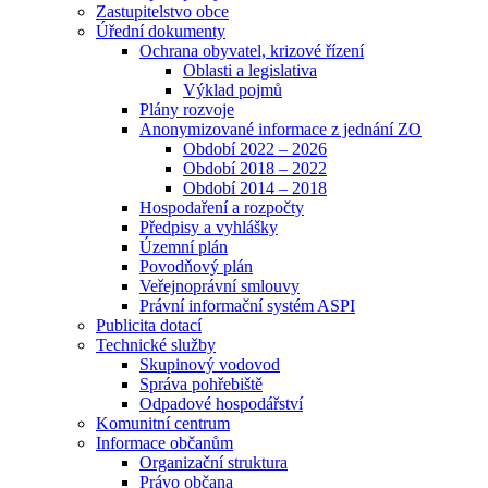
Zastupitelstvo obce
Úřední dokumenty
Ochrana obyvatel, krizové řízení
Oblasti a legislativa
Výklad pojmů
Plány rozvoje
Anonymizované informace z jednání ZO
Období 2022 – 2026
Období 2018 – 2022
Období 2014 – 2018
Hospodaření a rozpočty
Předpisy a vyhlášky
Územní plán
Povodňový plán
Veřejnoprávní smlouvy
Právní informační systém ASPI
Publicita dotací
Technické služby
Skupinový vodovod
Správa pohřebiště
Odpadové hospodářství
Komunitní centrum
Informace občanům
Organizační struktura
Právo občana