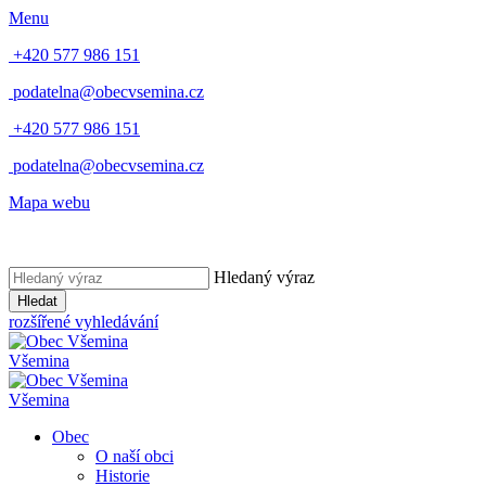
Menu
+420 577 986 151
podatelna@obecvsemina.cz
+420 577 986 151
podatelna@obecvsemina.cz
Mapa webu
Hledaný výraz
Hledat
rozšířené vyhledávání
Všemina
Všemina
Obec
O naší obci
Historie