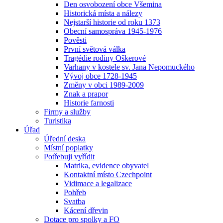
Den osvobození obce Všemina
Historická místa a nálezy
Nejstarší historie od roku 1373
Obecní samospráva 1945-1976
Pověsti
První světová válka
Tragédie rodiny Oškerové
Varhany v kostele sv. Jana Nepomuckého
Vývoj obce 1728-1945
Změny v obci 1989-2009
Znak a prapor
Historie farnosti
Firmy a služby
Turistika
Úřad
Úřední deska
Místní poplatky
Potřebuji vyřídit
Matrika, evidence obyvatel
Kontaktní místo Czechpoint
Vidimace a legalizace
Pohřeb
Svatba
Kácení dřevin
Dotace pro spolky a FO