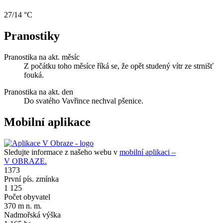
27/14 °C
Pranostiky
Pranostika na akt. měsíc
Z počátku toho měsíce říká se, že opět studený vítr ze strnišť
fouká.
Pranostika na akt. den
Do svatého Vavřince nechval pšenice.
Mobilní aplikace
Sledujte informace z našeho webu v
mobilní aplikaci –
V OBRAZE.
1373
První pís. zmínka
1 125
Počet obyvatel
370 m n. m.
Nadmořská výška