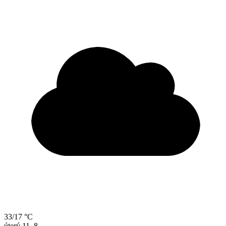
33/17 °C
úterý
11. 8.