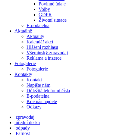
Povinné údaje
Volby
GDPR
Životní situace
E-podatelna
Aktuálně
Aktuality
Kalendář akcí
Hlášení rozhlasu
Všeminský zpravodaj
Reklama a inzerce
Fotogalerie
Fotogalerie
Kontakty
Kontakt
Napište nám
Důležitá telefonní čísla
E-podatelna
Kde nás najdete
Odkazy
zpravodaj
úřední deska
odpady
Farnost