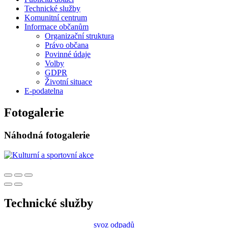
Technické služby
Komunitní centrum
Informace občanům
Organizační struktura
Právo občana
Povinné údaje
Volby
GDPR
Životní situace
E-podatelna
Fotogalerie
Náhodná fotogalerie
Technické služby
svoz odpadů