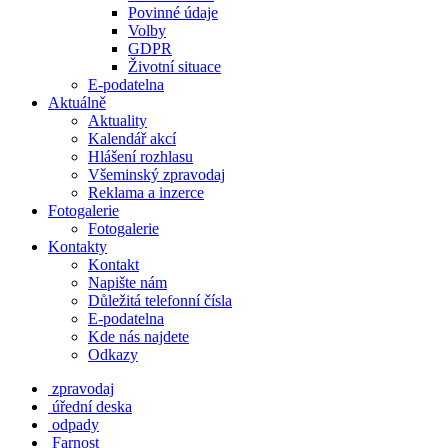
Povinné údaje
Volby
GDPR
Životní situace
E-podatelna
Aktuálně
Aktuality
Kalendář akcí
Hlášení rozhlasu
Všeminský zpravodaj
Reklama a inzerce
Fotogalerie
Fotogalerie
Kontakty
Kontakt
Napište nám
Důležitá telefonní čísla
E-podatelna
Kde nás najdete
Odkazy
zpravodaj
úřední deska
odpady
Farnost