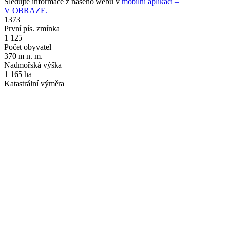
Sledujte informace z našeho webu v
mobilní aplikaci –
V OBRAZE.
1373
První pís. zmínka
1 125
Počet obyvatel
370 m n. m.
Nadmořská výška
1 165 ha
Katastrální výměra