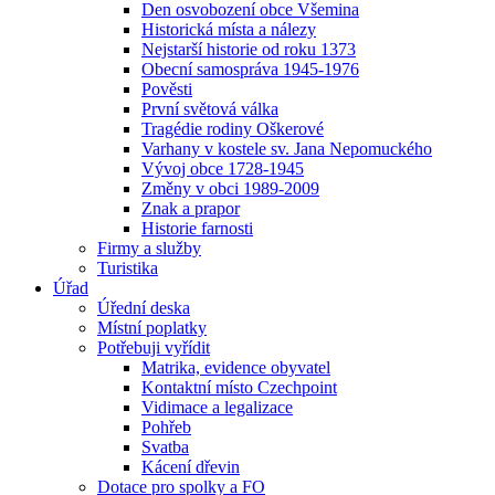
Den osvobození obce Všemina
Historická místa a nálezy
Nejstarší historie od roku 1373
Obecní samospráva 1945-1976
Pověsti
První světová válka
Tragédie rodiny Oškerové
Varhany v kostele sv. Jana Nepomuckého
Vývoj obce 1728-1945
Změny v obci 1989-2009
Znak a prapor
Historie farnosti
Firmy a služby
Turistika
Úřad
Úřední deska
Místní poplatky
Potřebuji vyřídit
Matrika, evidence obyvatel
Kontaktní místo Czechpoint
Vidimace a legalizace
Pohřeb
Svatba
Kácení dřevin
Dotace pro spolky a FO