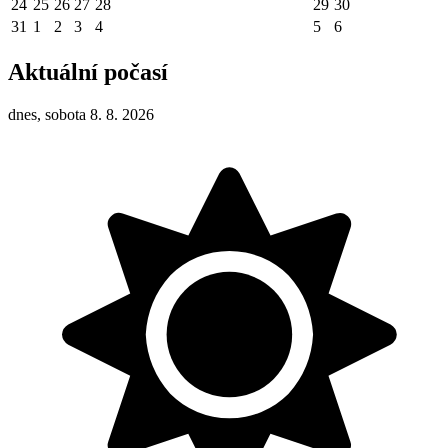
24
25
26
27
28
29
30
31
1
2
3
4
5
6
Aktuální počasí
dnes, sobota 8. 8. 2026