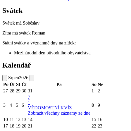
Svátek
Svátek má
Soběslav
Zítra má svátek
Roman
Státní svátky a významné dny na zítřek:
Mezinárodní den původního obyvatelstva
Kalendář
Srpen
2026
Po
Út
St
Čt
Pá
So
Ne
27
28
29
30
31
1
2
7
1
3
4
5
6
8
9
VĚDOMOSTNÍ KVÍZ
Zobrazit všechny záznamy ze dne
10
11
12
13
14
15
16
17
18
19
20
21
22
23