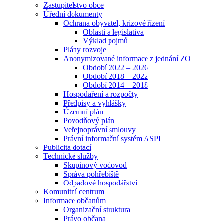
Zastupitelstvo obce
Úřední dokumenty
Ochrana obyvatel, krizové řízení
Oblasti a legislativa
Výklad pojmů
Plány rozvoje
Anonymizované informace z jednání ZO
Období 2022 – 2026
Období 2018 – 2022
Období 2014 – 2018
Hospodaření a rozpočty
Předpisy a vyhlášky
Územní plán
Povodňový plán
Veřejnoprávní smlouvy
Právní informační systém ASPI
Publicita dotací
Technické služby
Skupinový vodovod
Správa pohřebiště
Odpadové hospodářství
Komunitní centrum
Informace občanům
Organizační struktura
Právo občana