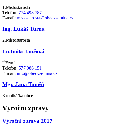
1.Místostarosta
Telefon:
774 498 787
E-mail:
mistostarosta@obecvsemina.cz
Ing. Lukáš Turna
2.Místostarosta
Ludmila Jančová
Účetní
Telefon:
577 986 151
E-mail:
info@obecvsemina.cz
Mgr. Jana Tomšů
Kronikářka obce
Výroční zprávy
Výroční zpráva 2017