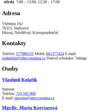
středa
7:00 – 12:00, 12:30 – 17:00
Adresa
Všemina 162
76315, Slušovice
Hlavní, Návštěvní, Korespondenční
Kontakty
Telefon:
577986151
Mobil:
601377424
E-mail:
podatelna@obecvsemina.cz
Datová schránka:
7atbage
Osoby
Vlastimil Kolařík
Starosta
Telefon:
724 182 900
E-mail:
starosta@obecvsemina.cz
Mgr.Bc. Marta Korytarová